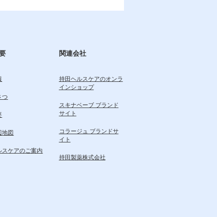
要
関連会社
報
持田ヘルスケアのオンラ
インショップ
さつ
スキナベーブ ブランド
サイト
要
コラージュ ブランドサ
辺地図
イト
ルスケアのご案内
持田製薬株式会社