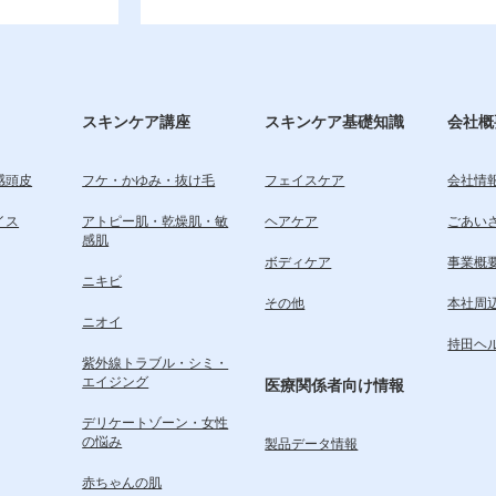
スキンケア講座
スキンケア基礎知識
会社概
感頭皮
フケ・かゆみ・抜け毛
フェイスケア
会社情
イス
アトピー肌・乾燥肌・敏
ヘアケア
ごあい
感肌
ボディケア
事業概
ニキビ
その他
本社周
ニオイ
持田ヘ
紫外線トラブル・シミ・
エイジング
医療関係者向け情報
デリケートゾーン・女性
の悩み
製品データ情報
赤ちゃんの肌