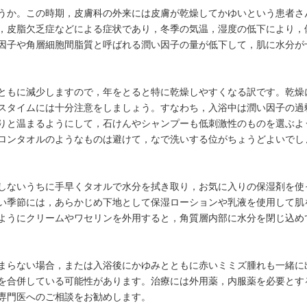
うか。この時期，皮膚科の外来には皮膚が乾燥してかゆいという患者さ
，皮脂欠乏症などによる症状であり，冬季の気温，湿度の低下により，
因子や角層細胞間脂質と呼ばれる潤い因子の量が低下して，肌に水分が
ともに減少しますので，年をとると特に乾燥しやすくなる訳です。乾燥
スタイムには十分注意をしましょう。すなわち，入浴中は潤い因子の過
りと温まるようにして，石けんやシャンプーも低刺激性のものを選ぶよ
ロンタオルのようなものは避けて，なで洗いする位がちょうどよいでし
しないうちに手早くタオルで水分を拭き取り，お気に入りの保湿剤を使
い季節には，あらかじめ下地として保湿ローションや乳液を使用して肌
ようにクリームやワセリンを外用すると，角質層内部に水分を閉じ込め
まらない場合，または入浴後にかゆみとともに赤いミミズ腫れも一緒に
を合併している可能性があります。治療には外用薬，内服薬を必要とす
専門医へのご相談をお勧めします。