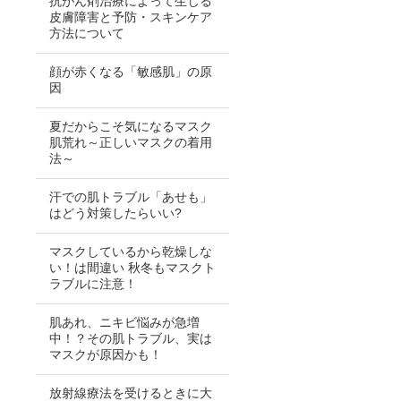
抗がん剤治療によって生じる
皮膚障害と予防・スキンケア
方法について
顔が赤くなる「敏感肌」の原
因
夏だからこそ気になるマスク
肌荒れ～正しいマスクの着用
法～
汗での肌トラブル「あせも」
はどう対策したらいい?
マスクしているから乾燥しな
い！は間違い 秋冬もマスクト
ラブルに注意！
肌あれ、ニキビ悩みが急増
中！？その肌トラブル、実は
マスクが原因かも！
放射線療法を受けるときに大