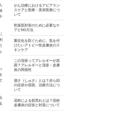
ん
がん治療におけるアピアラン
スケアと医療・美容医療につ
体
いて
十
乾燥肌対策のために必要なケ
アとNG方法
に
剰
重症化を防ぐために。気を付
けたいアトピー性皮膚炎のス
う
キンケア
ょ
この湿疹ってアレルギーが原
因？アレルギーと湿疹・皮膚
っ
炎の関係性
を
て
酒さ（しゅさ）とは？赤ら顔
の症状や原因、治療方法につ
いて
出
花粉による肌荒れとは？花粉
る
皮膚炎の症状と対策について