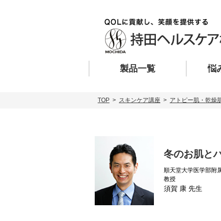
製品一覧
悩
TOP
>
スキンケア講座
>
アトピー肌・乾燥
冬のお肌と
順天堂大学医学部附属
教授
須賀 康 先生