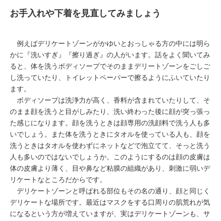
お手入れや下着を見直してみましょう
例えばデリケートゾーンがかゆいとおっしゃる方の中には明ら
かに『洗いすぎ』『擦り過ぎ』の人がいます。話をよく聞いてみ
ると、体を洗うボディソープでそのままデリートゾーンをごしご
し洗っていたり、トイレットペーパーで擦るようにふいていたり
ます。
ボディソープは洗浄力が高く、香料が含まれていたりして、そ
のまま顔を洗うと目がしみたり、洗い終わった後に顔が突っ張っ
た感じになります。顔を洗うときは顔専用の洗顔料で洗う人も多
いでしょう。また体を洗うときにタオルを使っている人も、顔を
洗うときはタオルを使わずにネットなどで泡立てて、そっと洗う
人も多いのではないでしょうか。このようにするのは顔の皮膚は
体の皮膚より薄く、目や鼻など粘膜の組織があり、刺激に弱いデ
リケートなところだからです。
デリケートゾーンと呼ばれる部位もその名の通り、顔と同じく
デリケートな場所です。最近はマスクをする口周りの肌荒れが気
になるという方が増えていますが、実はデリケートゾーンも、サ