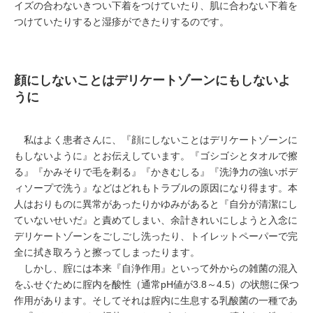
イズの合わないきつい下着をつけていたり、肌に合わない下着を
つけていたりすると湿疹ができたりするのです。
顔にしないことはデリケートゾーンにもしないよ
うに
私はよく患者さんに、『顔にしないことはデリケートゾーンに
もしないように』とお伝えしています。『ゴシゴシとタオルで擦
る』『かみそりで毛を剃る』『かきむしる』『洗浄力の強いボデ
ィソープで洗う』などはどれもトラブルの原因になり得ます。本
人はおりものに異常があったりかゆみがあると『自分が清潔にし
ていないせいだ』と責めてしまい、余計きれいにしようと入念に
デリケートゾーンをごしごし洗ったり、トイレットペーパーで完
全に拭き取ろうと擦ってしまったります。
しかし、腟には本来『自浄作用』といって外からの雑菌の混入
をふせぐために腟内を酸性（通常pH値が3.8～4.5）の状態に保つ
作用があります。そしてそれは腟内に生息する乳酸菌の一種であ