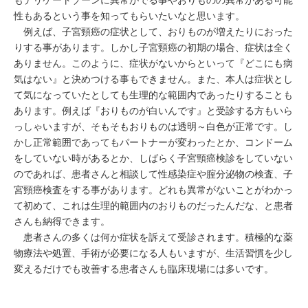
性もあるという事を知ってもらいたいなと思います。
例えば、子宮頸癌の症状として、おりものが増えたりにおった
りする事があります。しかし子宮頸癌の初期の場合、症状は全く
ありません。このように、症状がないからといって『どこにも病
気はない』と決めつける事もできません。また、本人は症状とし
て気になっていたとしても生理的な範囲内であったりすることも
あります。例えば『おりものが白いんです』と受診する方もいら
っしゃいますが、そもそもおりものは透明～白色が正常です。し
かし正常範囲であってもパートナーが変わったとか、コンドーム
をしていない時があるとか、しばらく子宮頸癌検診をしていない
のであれば、患者さんと相談して性感染症や腟分泌物の検査、子
宮頸癌検査をする事があります。どれも異常がないことがわかっ
て初めて、これは生理的範囲内のおりものだったんだな、と患者
さんも納得できます。
患者さんの多くは何か症状を訴えて受診されます。積極的な薬
物療法や処置、手術が必要になる人もいますが、生活習慣を少し
変えるだけでも改善する患者さんも臨床現場には多いです。