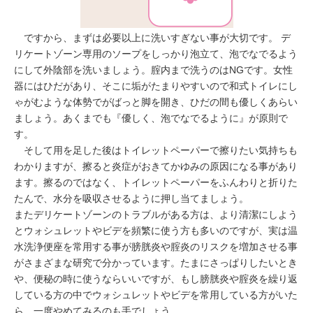
ですから、まずは必要以上に洗いすぎない事が大切です。 デ
リケートゾーン専用のソープをしっかり泡立て、泡でなでるよう
にして外陰部を洗いましょう。腟内まで洗うのはNGです。女性
器にはひだがあり、そこに垢がたまりやすいので和式トイレにし
ゃがむような体勢でがばっと脚を開き、ひだの間も優しくあらい
ましょう。あくまでも『優しく、泡でなでるように』が原則で
す。
そして用を足した後はトイレットペーパーで擦りたい気持ちも
わかりますが、擦ると炎症がおきてかゆみの原因になる事があり
ます。擦るのではなく、トイレットペーパーをふんわりと折りた
たんで、水分を吸収させるように押し当てましょう。
またデリケートゾーンのトラブルがある方は、より清潔にしよう
とウォシュレットやビデを頻繁に使う方も多いのですが、実は温
水洗浄便座を常用する事が膀胱炎や腟炎のリスクを増加させる事
がさまざまな研究で分かっています。たまにさっぱりしたいとき
や、便秘の時に使うならいいですが、もし膀胱炎や腟炎を繰り返
している方の中でウォシュレットやビデを常用している方がいた
ら、一度やめてみるのも手でしょう。