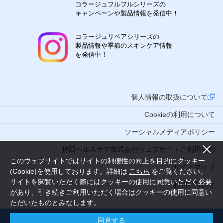
コラージュフルフルシリーズの
キャンペーンや製品情報を発信中！
コラージュリペアシリーズの
製品情報や季節のスキンケア情報
を発信中！
個人情報の取扱について
Cookieの利用について
ソーシャルメディアポリシー
持田ヘルスケア株式会社ウェブサイトご利用規約
このウェブサイトではサイトの利便性の向上を目的にクッキー
サイトマップ
(Cookie)を使用しております。詳細は
こちら
をご覧ください。
サイトを閲覧いただく際にはクッキーの使用に同意いただく必要
お問い合わせ
があり、引き続きご利用いただく場合はクッキーの使用に同意い
ただいたものとみなします。
同意する
Copyright (C) 2016 MOCHIDA HEALTHCARE CO., LTD. Tokyo Japan. All Rights Reserved.