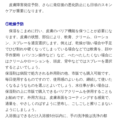
皮膚障害発症予防、さらに発症後の悪化防止にも日頃のスキン
ケアが重要になります。
①乾燥予防
保湿をこまめに行い、皮膚のバリア機能を保つことが必要にな
ります。皮膚の状態、部位により、軟膏、クリーム、ローショ
ン、スプレーを適宜選択します。例えば、乾燥が強い場合や手足
でひび割れや硬くなってしまっている場合などでは軟膏を、顔や
手作業時（パソコン操作など）など、べたべたしたくない場合に
はクリームやローションを、頭皮、背中などではスプレーを選択
するとよいでしょう。
保湿剤は病院で処方される外用剤の他、市販でも購入可能です。
毎日使用するものですので、使用感のよいもの、継続して使いた
くなるようなものを選ぶとよいでしょう。水仕事が多い場合は、
保湿剤の上に市販で購入できるバリアクリームを併用することも
お勧めです。外用方法は、皮膚表面をコーティングする感覚で、
適量を、やさしくのばすように塗布し、ごしごしと擦りこまない
ようにしましょう。
入浴後はできるだけ入浴後5分以内に、手の洗浄後は洗浄の都