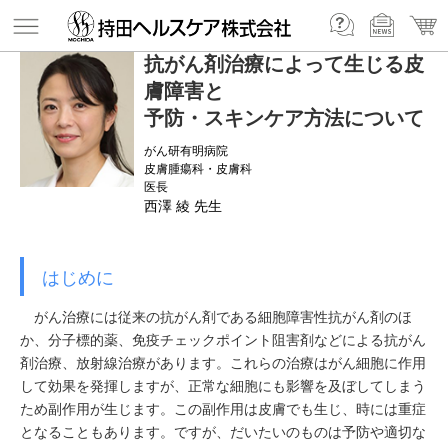
抗がん剤治療によって生じる皮
膚障害と
予防・スキンケア方法について
がん研有明病院
皮膚腫瘍科・皮膚科
医長
西澤 綾 先生
はじめに
がん治療には従来の抗がん剤である細胞障害性抗がん剤のほ
か、分子標的薬、免疫チェックポイント阻害剤などによる抗がん
剤治療、放射線治療があります。これらの治療はがん細胞に作用
して効果を発揮しますが、正常な細胞にも影響を及ぼしてしまう
ため副作用が生じます。この副作用は皮膚でも生じ、時には重症
となることもあります。ですが、だいたいのものは予防や適切な