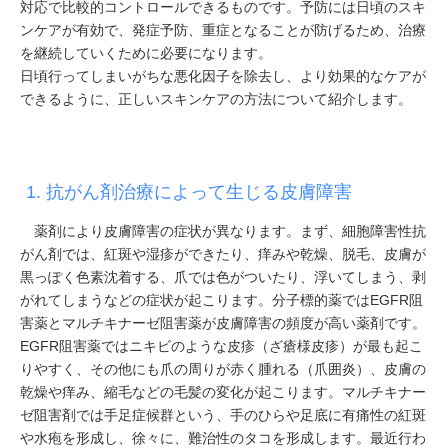
対応で比較的コントロールできるものです。予防には日頃のスキ
ンケアが有効で、発症予防、重症となることが防げるため、治療
を継続していくために必要になります。
日頃行ってしまいがちな悪化因子を除去し、より効果的なケアが
できるように、正しいスキンケアの方法について紹介します。
1. 抗がん剤治療によって生じる皮膚障害
薬剤により皮膚障害の症状が異なります。まず、細胞障害性抗
がん剤では、紅斑や湿疹ができたり、痒みや乾燥、脱毛、皮膚が
黒っぽく色素沈着する、爪では色がついたり、浮いてしまう、剥
がれてしまうなどの症状が起こります。分子標的薬ではEGFR阻
害薬とマルチキナーゼ阻害薬が皮膚障害の頻度が高い薬剤です。
EGFR阻害薬ではニキビのような皮疹（ざ瘡様皮疹）が最も起こ
りやすく、その他にも爪の周りが赤く腫れる（爪囲炎）、皮膚の
乾燥や痒み、縮毛などの毛髪の変化が起こります。マルチキナー
ゼ阻害剤では手足症候群という、手のひらや足底に有痛性の紅斑
や水疱を形成し、徐々に、難治性のタコを形成します。最近行わ