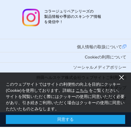
コラージュリペアシリーズの
製品情報や季節のスキンケア情報
を発信中！
個人情報の取扱について
Cookieの利用について
ソーシャルメディアポリシー
持田ヘルスケア株式会社ウェブサイトご利用規約
このウェブサイトではサイトの利便性の向上を目的にクッキー
サイトマップ
(Cookie)を使用しております。詳細は
こちら
をご覧ください。
サイトを閲覧いただく際にはクッキーの使用に同意いただく必要
お問い合わせ
があり、引き続きご利用いただく場合はクッキーの使用に同意い
ただいたものとみなします。
同意する
Copyright (C) 2016 MOCHIDA HEALTHCARE CO., LTD. Tokyo Japan. All Rights Reserved.