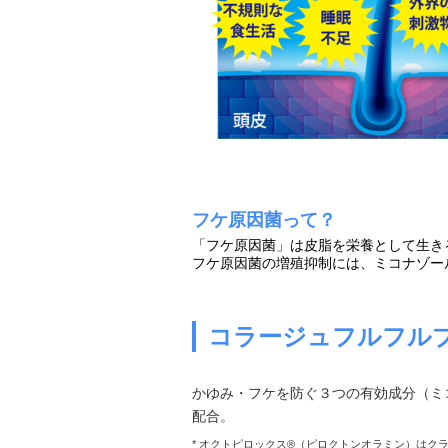
フケ原因菌って？
「フケ原因菌」は皮脂を栄養として生き
フケ原因菌の増殖抑制には、ミコナゾー
コラージュフルフルプ
かゆみ・フケを防ぐ３つの有効成分（ミ
配合。
* オクトピロックス®（ピロクトンオラミン）はク