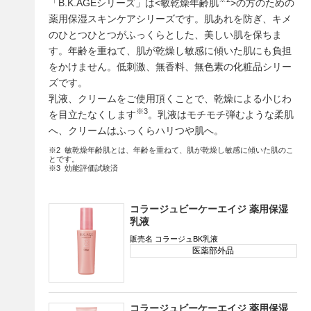
「B.K.AGEシリーズ」は<敏乾燥年齢肌
>の方のための
薬用保湿スキンケアシリーズです。肌あれを防ぎ、キメ
のひとつひとつがふっくらとした、美しい肌を保ちま
す。年齢を重ねて、肌が乾燥し敏感に傾いた肌にも負担
をかけません。低刺激、無香料、無色素の化粧品シリー
ズです。
乳液、クリームをご使用頂くことで、乾燥による小じわ
※3
を目立たなくします
。乳液はモチモチ弾むような柔肌
へ、クリームはふっくらハリつや肌へ。
※2 敏乾燥年齢肌とは、年齢を重ねて、肌が乾燥し敏感に傾いた肌のこ
とです。
※3 効能評価試験済
コラージュビーケーエイジ 薬用保湿
乳液
販売名 コラージュBK乳液
医薬部外品
コラージュビーケーエイジ 薬用保湿