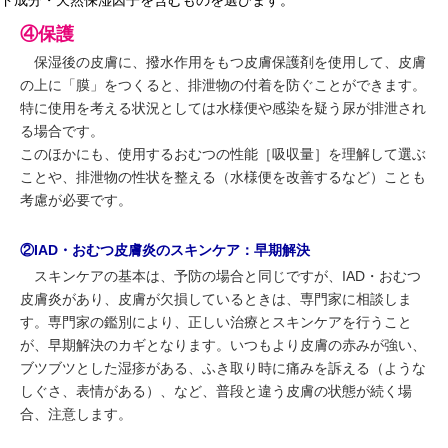
ド成分・天然保湿因子を含むものを選びます。
④保護
保湿後の皮膚に、撥水作用をもつ皮膚保護剤を使用して、皮膚
の上に「膜」をつくると、排泄物の付着を防ぐことができます。
特に使用を考える状況としては水様便や感染を疑う尿が排泄され
る場合です。
このほかにも、使用するおむつの性能［吸収量］を理解して選ぶ
ことや、排泄物の性状を整える（水様便を改善するなど）ことも
考慮が必要です。
②IAD・おむつ皮膚炎のスキンケア：早期解決
スキンケアの基本は、予防の場合と同じですが、IAD・おむつ
皮膚炎があり、皮膚が欠損しているときは、専門家に相談しま
す。専門家の鑑別により、正しい治療とスキンケアを行うこと
が、早期解決のカギとなります。いつもより皮膚の赤みが強い、
ブツブツとした湿疹がある、ふき取り時に痛みを訴える（ような
しぐさ、表情がある）、など、普段と違う皮膚の状態が続く場
合、注意します。