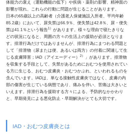
体能力の衰え（運動機能の低下）や疾病・薬剤の影響、精神面の
影響が現れ、これらの行動に問題が生じることがあります。
日本の65歳以上の高齢者（介護老人保健施設入所者、平均年齢
85.2歳）において、尿失禁は66.9％、便失禁は42.8％、尿・便失
1）
禁は41.1％という報告
があります。様々な理由で寝たきりな
どの状況になると、周囲の方々の生活上の援助が必須となりま
す。排泄行為だけではありませんが、排泄行為にまつわる問題と
して「排泄物（尿または便、あるいは両方）の付着に関連して生
2）
じる皮膚障害；IAD（アイエーディー）
」があります。排泄物
を収集する手段として、失禁があるためにおむつを使用されてい
る方に生じる、おむつ皮膚炎・おむつかぶれ、といわれるものを
含んでいます。IADは、単なる接触性皮膚炎ではなく、皮膚の内
部の傷害が生じている病態であり、痛みを伴い、苦痛は大きいと
いえます。排泄行為を援助する方々による、予防的なかかわり
と、早期発見による悪化防止・早期解決がとても大切です。
IAD・おむつ皮膚炎とは