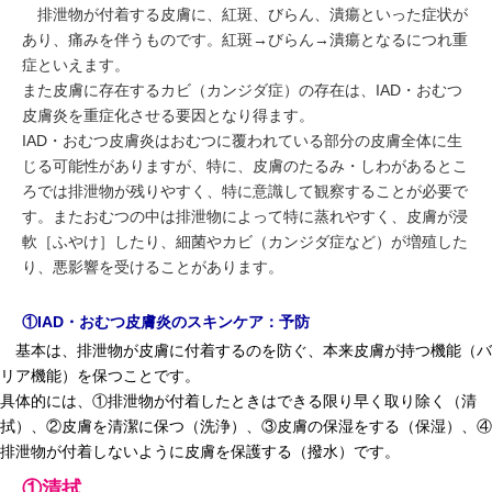
排泄物が付着する皮膚に、紅斑、びらん、潰瘍といった症状が
あり、痛みを伴うものです。紅斑→びらん→潰瘍となるにつれ重
症といえます。
また皮膚に存在するカビ（カンジダ症）の存在は、IAD・おむつ
皮膚炎を重症化させる要因となり得ます。
IAD・おむつ皮膚炎はおむつに覆われている部分の皮膚全体に生
じる可能性がありますが、特に、皮膚のたるみ・しわがあるとこ
ろでは排泄物が残りやすく、特に意識して観察することが必要で
す。またおむつの中は排泄物によって特に蒸れやすく、皮膚が浸
軟［ふやけ］したり、細菌やカビ（カンジダ症など）が増殖した
り、悪影響を受けることがあります。
①IAD・おむつ皮膚炎のスキンケア：予防
基本は、排泄物が皮膚に付着するのを防ぐ、本来皮膚が持つ機能（バ
リア機能）を保つことです。
具体的には、①排泄物が付着したときはできる限り早く取り除く（清
拭）、②皮膚を清潔に保つ（洗浄）、③皮膚の保湿をする（保湿）、④
排泄物が付着しないように皮膚を保護する（撥水）です。
①清拭