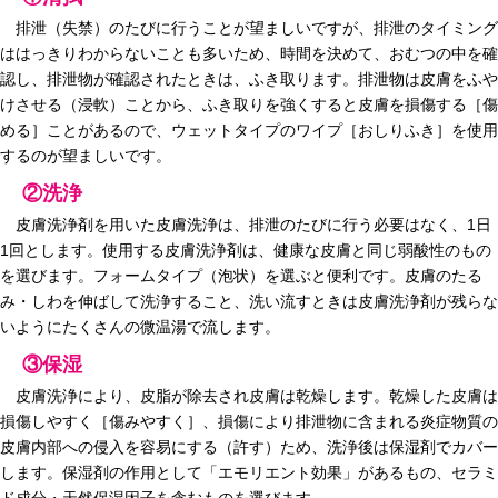
排泄（失禁）のたびに行うことが望ましいですが、排泄のタイミング
ははっきりわからないことも多いため、時間を決めて、おむつの中を確
認し、排泄物が確認されたときは、ふき取ります。排泄物は皮膚をふや
けさせる（浸軟）ことから、ふき取りを強くすると皮膚を損傷する［傷
める］ことがあるので、ウェットタイプのワイプ［おしりふき］を使用
するのが望ましいです。
②洗浄
皮膚洗浄剤を用いた皮膚洗浄は、排泄のたびに行う必要はなく、1日
1回とします。使用する皮膚洗浄剤は、健康な皮膚と同じ弱酸性のもの
を選びます。フォームタイプ（泡状）を選ぶと便利です。皮膚のたる
み・しわを伸ばして洗浄すること、洗い流すときは皮膚洗浄剤が残らな
いようにたくさんの微温湯で流します。
③保湿
皮膚洗浄により、皮脂が除去され皮膚は乾燥します。乾燥した皮膚は
損傷しやすく［傷みやすく］、損傷により排泄物に含まれる炎症物質の
皮膚内部への侵入を容易にする（許す）ため、洗浄後は保湿剤でカバー
します。保湿剤の作用として「エモリエント効果」があるもの、セラミ