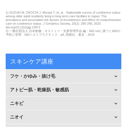
1) SUZUKI M, OKOCHI J, Murata T, et, al. : Nationwide survey of continence status
among older adult residents living in long-term care facilities in Japan: The
prevalence and associated risk factors of incontinence and effect of comprehensive
care on continence status. J Geriatrics Society, 20(2): 285-290, 2020.
doi.org/10.1111/ggi.13872
2) 一般社団法人 日本創傷・オストミー・失禁管理学会 編：IAD-setに基づくIADの
予防と管理 IADベストプラクティス．p6, 照林社，東京，2019
スキンケア講座
フケ・かゆみ・抜け毛
アトピー肌・乾燥肌・敏感肌
ニキビ
ニオイ