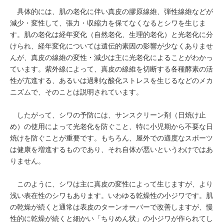
具体的には、肌の老化に伴い真皮の膠原線維、弾性線維などが
減少・変性して、張力・収縮力を保てなくなるとシワを生じま
す。肌の老化は経年変化（自然老化、生理的老化）と光老化に分
けられ、経年変化については遺伝的素因の影響が少なくありませ
んが、真皮の線維の変性・減少は主に光老化によることがわかっ
ています。紫外線によって、真皮の線維を切断する各種酵素の活
性が亢進する、あるいは過剰な酸化ストレスを生じるなどのメカ
ニズムで、そのことは説明されています。
したがって、シワの予防には、サンスクリーン剤（日焼け止
め）の使用によって光老化を防ぐこと、特に小児期から不要な日
焼けを防ぐことが重要です。もちろん、屋外での適度なスポーツ
は健康を増進するものであり、それ自体が悪いというわけではあ
りません。
このように、シワは主に真皮の変性によって生じますが、より
浅い表在性のシワもあります。いわゆる乾燥性の小ジワです。肌
の乾燥が続くと通常は表皮のターンオーバーで改善しますが、慢
性的に乾燥が続くと細かい「ちりめん状」の小ジワが作られてし