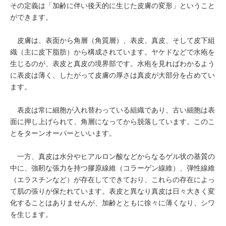
その定義は「加齢に伴い後天的に生じた皮膚の変形」ということ
ができます。
皮膚は、表面から角層（角質層）、表皮、真皮、そして皮下組
織（主に皮下脂肪）から構成されています。ヤケドなどで水疱を
生じるのが、表皮と真皮の境界部です。水疱を見ればわかるよう
に表皮は薄く、したがって皮膚の厚さは真皮が大部分を占めてい
ます。
表皮は常に細胞が入れ替わっている組織であり、古い細胞は表
面に押し上げられて、角層になってから脱落しています。このこ
とをターンオーバーといいます。
一方、真皮は水分やヒアルロン酸などからなるゲル状の基質の
中に、強靭な張力を持つ膠原線維（コラーゲン線維）、弾性線維
（エラスチンなど）が存在してできており、これらの存在によっ
て肌の張りが保たれています。表皮と異なり真皮は日々大きく変
化することはありませんが、加齢とともに徐々に薄くなり、シワ
を生じます。