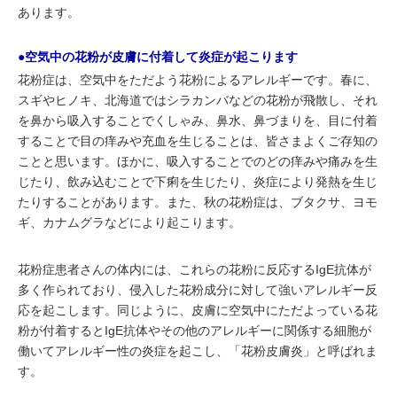
あります。
●空気中の花粉が皮膚に付着して炎症が起こります
花粉症は、空気中をただよう花粉によるアレルギーです。春に、
スギやヒノキ、北海道ではシラカンバなどの花粉が飛散し、それ
を鼻から吸入することでくしゃみ、鼻水、鼻づまりを、目に付着
することで目の痒みや充血を生じることは、皆さまよくご存知の
ことと思います。ほかに、吸入することでのどの痒みや痛みを生
じたり、飲み込むことで下痢を生じたり、炎症により発熱を生じ
たりすることがあります。また、秋の花粉症は、ブタクサ、ヨモ
ギ、カナムグラなどにより起こります。
花粉症患者さんの体内には、これらの花粉に反応するIgE抗体が
多く作られており、侵入した花粉成分に対して強いアレルギー反
応を起こします。同じように、皮膚に空気中にただよっている花
粉が付着するとIgE抗体やその他のアレルギーに関係する細胞が
働いてアレルギー性の炎症を起こし、「花粉皮膚炎」と呼ばれま
す。