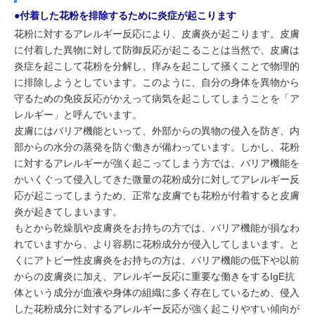
●付着した花粉を排除するために炎症が起こります
花粉に対するアレルギー反応により、皮膚炎が起こります。皮膚
に付着した異物に対して防御反応が起こることは当然で、皮膚は
炎症を起こして花粉を分解し、痒みを起こして掻くことで物理的
に排除しようとしています。このように、自分の身体を異物から
守るための免疫反応がかえって病気を起こしてしまうことを「ア
レルギー」と呼んでいます。
皮膚にはバリア機能といって、外部からの異物の侵入を防ぎ、内
部からの水分の蒸発を防ぐ働きが備わっています。しかし、花粉
に対するアレルギーが強く起こってしまう方では、バリア機能を
かいくぐって侵入してきた微量の花粉成分に対してアレルギー反
応が起こってしまうため、正常な皮膚でも花粉が付着すると皮膚
炎が起きてしまいます。
もとから乾燥肌や皮膚炎をお持ちの方では、バリア機能が損なわ
れていますから、より容易に花粉成分が侵入してしまいます。と
くにアトピー性皮膚炎をお持ちの方は、バリア機能の低下や以前
からの皮膚炎に加え、アレルギー反応に重要な働きをするIgE抗
体という成分が血液や身体の組織に多く存在しているため、侵入
した花粉成分に対するアレルギー反応が強く起こりやすい傾向が