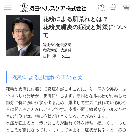
花粉による肌荒れとは？
花粉皮膚炎の症状と対策につい
て
筑波大学附属病院
病院教授・皮膚科
古田 淳一 先生
花粉による肌荒れの主な症状
花粉が皮膚に付着して炎症を起こすことにより、痒みや赤み、ぶ
つぶつした発疹が、皮膚に生じます。原因となる花粉が付着した
部分に特に強い症状が出るため、露出して空気に触れている顔や
首に起こることがほとんどです。皮膚が薄く敏感なうわまぶたや
首の前側では、特に症状がひどくなることがあります。
炎症が強まると、赤いところが腫れて熱を持ち、掻いてしまった
ところが傷になってじくじくしてきます。症状が長引くと、赤み