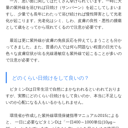
一方、悪い面に関してはたくさん挙げられています。一時に大
量の紫外線を浴びれば日焼け（サンバーン）を起こしてしまいま
すし、少量でも長年にわたって浴び続ければ慢性障害として光老
化が起こります。光老化はシミ、しわ、皮膚の良性・悪性の腫瘍
として歳をとってから現れてくるので注意が必要です。
最近は更に紫外線が皮膚の免疫反応を抑えてしまうことも分か
ってきました。また、普通の人では何ら問題ない程度の日光でも
色々な皮膚症状が出る光線過敏症も紫外線で起こることが多いの
で注意が必要です。
どのくらい日焼けをして良いの？
ビタミンDは日常生活で自然にまかなわれるといわれておりま
すが、実際にどのくらい日焼けをして良いのか、本当に不足しな
いのか心配になる人もいるかもしれません。
環境省が作成した紫外線環境保健指導マニュアル2015による
と、 一日に必要なビタミンDは「一日400～1000単位(10μg～