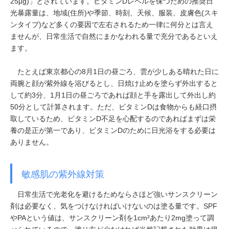
25μg)」とされています。ビタミンDレベルを保つための推奨日
光暴露量は、地域(住所)や季節、時刻、天候、服装、皮膚色(スキ
ンタイプ)など多くの要因で左右されるため一律に何分とは言え
ませんが、日常生活で自然にまかなわれる量で充分であるといえ
ます。
たとえば東京都心の8月1日の昼ごろ、雲が少しある晴れた日に
両腕と顔が紫外線を浴びるとし、日焼け止めを塗らず外出すると
して約3分、1月1日の昼ごろであれば顔と手を露出して外出し約
50分として計算されます。ただ、ビタミンDは食物からも経口摂
取しているため、ビタミンD不足を心配するのであればまずは栄
養の是正が第一であり、ビタミンDのために日光浴をする必要は
ありません。
敏感肌の紫外線対策
日常生活で光老化を避けるためならさほど強いサンスクリーン
剤は必要なく、気をつけなければいけないのは塗る量です。SPF
やPAという値は、サンスクリーン剤を1cm²あたり2mg塗って調