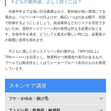
子どもの紫外線、正しく防ぐには？
生後半年までは強い日光暴露はさけ、紫外線が強い環境にでる
場合は、ベビーバギーの日よけや、幅広いつばのある帽子、衣類
で防御するようにしましょう。経皮吸収などのリスクを否定でき
ないため、原則サンスクリーン剤の使用は控える必要がありま
す。生後半年を過ぎ、どうしても遮光が難しい時には、必要最小
の範囲に使用を留めます。
子どもに適したサンスクリーン剤の要件は、｢SPF15以上｣
｢PA++～+++｣を目安とし、無香料かつ無着色の表示があるもの、
プールでは耐水性もしくはウォータープルーフ表示のものを推奨
しています。
スキンケア講座
フケ・かゆみ・抜け毛
アトピー肌・乾燥肌・敏感肌