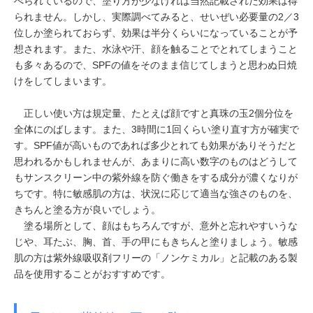
べられているので、塗り方が少なければ当然記載された効果は得
られません。しかし、実際調べてみると、せいぜい必要量の2／3
位しか塗られておらず、効果は半分くらいになっていることが予
想されます。また、水泳や汗、顔を触ることでとれてしまうこと
も多々あるので、SPFの値をそのまま信じてしまうと思わぬ日焼
けをしてしまいます。
正しい使い方は規定量、たとえば顔ですと真珠の玉2個分位を
全体にのばします。また、3時間に1回くらい塗り直す方が確実で
す。SPF値が高いものであれば多少とれても効果がありそうだと
思われるかもしれませんが、あまりに高い数字のものはどうして
もサンスクリーン中の紫外線を防ぐ働きをする成分が濃くなりが
ちです。特に敏感肌の方は、状況に応じて適当な強さのものを、
きちんと塗る方が良いでしょう。
塗る場所として、顔はもちろんですが、意外と忘れやすいうな
じや、耳たぶ、胸、首、手の甲にもきちんと塗りましょう。敏感
肌の方は紫外線吸収剤フリーの「ノンケミカル」と記載のある製
品を使用することがおすすめです。