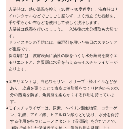
入浴時は、熱い湯温を控え（38度〜40度程度）、洗身時はナ
イロンタオルなどでごしごし擦らず、よく泡立てた石鹸を、
手や柔らかい布などを使用して優しく洗浄します。
入浴後は保湿を行いましょう。 入浴後の水分摂取も大切で
す。
ドライスキンの予防には、保湿剤を用いた毎日のスキンケア
が重要です。
保湿剤には、皮膚表面に油性の膜をつくり水分蒸発を防ぐエ
モリエントと、角質層に水分を与えるモイスチャライザーが
あります。
●エモリエントは、白色ワセリン、オリーブ・椿オイルなどが
あり、皮膚を覆うことで表皮に油脂膜をつくり体内からの水
分の蒸発を防ぎ、角質層を柔らかくする作用を持っていま
す。
●モイスチャライザーは、尿素、ヘパリン類似物質、コラーゲ
ン、乳酸、アミノ酸、ヒアルロン酸などがあり、水分を保持
する作用を持つヒューメクタント（湿潤剤）を含むことで、
加齢で減少した保湿因子を補い、保湿作用を発揮します。