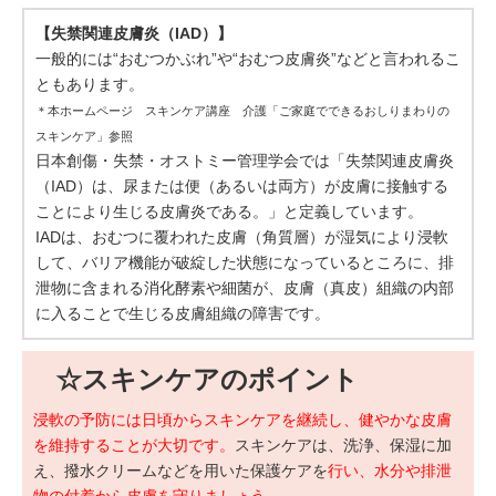
【失禁関連皮膚炎（IAD）】
一般的には“おむつかぶれ”や“おむつ皮膚炎”などと言われるこ
ともあります。
＊本ホームページ スキンケア講座 介護「ご家庭でできるおしりまわりの
スキンケア」参照
日本創傷・失禁・オストミー管理学会では「失禁関連皮膚炎
（IAD）は、尿または便（あるいは両方）が皮膚に接触する
ことにより生じる皮膚炎である。」と定義しています。
IADは、おむつに覆われた皮膚（角質層）が湿気により浸軟
して、バリア機能が破綻した状態になっているところに、排
泄物に含まれる消化酵素や細菌が、皮膚（真皮）組織の内部
に入ることで生じる皮膚組織の障害です。
☆スキンケアのポイント
浸軟の予防には日頃からスキンケアを継続し、健やかな皮膚
を維持することが大切です。
スキンケアは、洗浄、保湿に加
え、撥水クリームなどを用いた保護ケアを
行い、水分や排泄