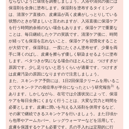
ならないように環境を調整しましょう。入浴や清拭の後には
保湿剤を全身に塗布します。保湿剤を塗布するタイミング
は、清潔ケア直後の、皮膚温が高く皮膚がしっとりしている
状態のときが望ましいと言われますが、入浴直後に保湿ケア
を行う時間的余裕のない場合もあります。保湿ケアで重要な
ことは、毎日継続したケアの実践です。清潔ケア後に、時間
が経っても保湿を忘れないこと、保湿ケアを習慣化すること
が大切です。保湿剤は、一度にたくさん塗布せず、少量を両
手に薄くのばし、皮膚を擦らず優しく馴染ませるように塗布
します。ベタつきが気になる場合のほとんどは、つけすぎが
原因です。少し足りないと思うくらいが適量です。つけすぎ
は皮膚汚染の原因になりますので注意しましょう。
また、スキン-テア予防には、1日2回保湿クリームを用いるこ
3）
とでスキン-テアの発症率が半分になったという研究報告
も
あります。しかしながら、在宅では介護状況によって、保湿
ケアを毎日全身にくまなく行うことは、大変な労力と時間を
必要とします。皮膚に潤いを与える入浴剤を併用するなど、
その家で継続できるスキンケアを行いましょう。また日頃か
ら包帯やアームカバー、レッグウォーマーなどを活用して、
皮膚を保護するケアも必要です。爪の手入れは定期的に行