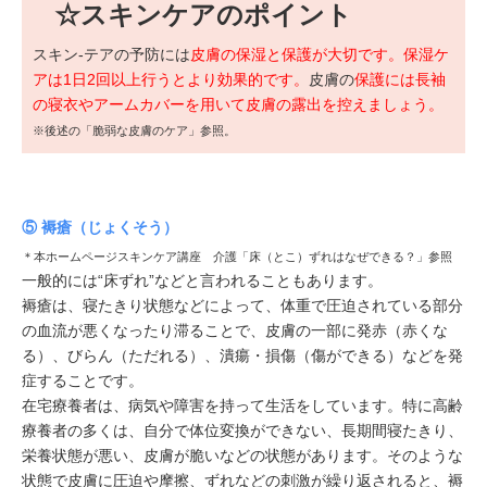
☆スキンケアのポイント
スキン-テアの予防には
皮膚の保湿と保護が大切です。保湿ケ
アは1日2回以上行うとより効果的です。
皮膚の
保護には長袖
の寝衣やアームカバーを用いて皮膚の露出を控えましょう。
※後述の「脆弱な皮膚のケア」参照。
⑤ 褥瘡（じょくそう）
＊本ホームページスキンケア講座 介護「床（とこ）ずれはなぜできる？」参照
一般的には“床ずれ”などと言われることもあります。
褥瘡は、寝たきり状態などによって、体重で圧迫されている部分
の血流が悪くなったり滞ることで、皮膚の一部に発赤（赤くな
る）、びらん（ただれる）、潰瘍・損傷（傷ができる）などを発
症することです。
在宅療養者は、病気や障害を持って生活をしています。特に高齢
療養者の多くは、自分で体位変換ができない、長期間寝たきり、
栄養状態が悪い、皮膚が脆いなどの状態があります。そのような
状態で皮膚に圧迫や摩擦、ずれなどの刺激が繰り返されると、褥