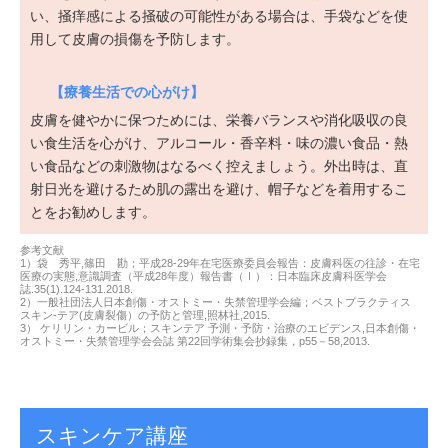
い、掻痒感による掻破の可能性がある場合は、手袋などを使
用して皮膚の損傷を予防します。
【療養生活での心がけ】
皮膚を健やかに保つためには、栄養バランスや消化吸収の良
い食生活を心がけ、アルコール・香辛料・味の濃い食品・熱
い食品などの刺激物はなるべく控えましょう。外出時は、直
射日光を避けるため肌の露出を避け、帽子などを着用するこ
とをお勧めします。
参考文献
1）袋 秀平,篠田 勘；平成28-29年在宅医療委員会報告：皮膚科医の往診・在宅
医療の実態,意識調査（平成28年度）報告書（Ⅰ）：日本臨床皮膚科医学会
誌.35(1).124-131.2018.
2）一般社団法人日本創傷・オストミー・失禁管理学会編；ベストプラクティス
スキン-テア(皮膚裂傷）の予防と管理,照林社,2015.
3） ケリリン・カービル；スキンテア 予測・予防・治療のエビデンス,日本創傷・
オストミー・失禁管理学会会誌 第22回学術集会抄録集，p55－58,2013.
スキンケア講座