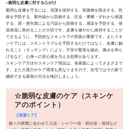
○脆弱な皮膚に対する心がけ
脆弱な皮膚を守るには、清潔を保持する、刺激物を除去する、乾
燥を予防する、紫外線から防御する、圧迫・摩擦・ずれから保護
する、尿・便失禁による汚染から防御する、感染を予防する、保
温保湿に努めることが大切です。皮膚を健やかに維持することが
できるように、予防的なスキンケアの実践が重要です。またスキ
ンケアには、スキントラブルを予防するだけではなく、皮膚に触
れること（タッチング）により、不安や緊張を緩め、痛みを和ら
げるなど、心身への安心感を与える効果があります。
スキンケア方法やスキンケア用品は、各家庭によってさまざまで
す。また介護力やケア環境も異なりますので、在宅ではその家で
継続できる最善の方法を検討しましょう。
☆脆弱な皮膚のケア（スキンケ
アのポイント）
【清潔ケア】
個々の状態に合わせて入浴・シャワー浴・部分浴・清拭など