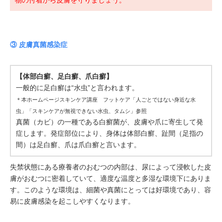
物の付着から皮膚を守りましょう。
③ 皮膚真菌感染症
【体部白癬、足白癬、爪白癬】
一般的に足白癬は“水虫”と言われます。
＊本ホームページスキンケア講座 フットケア「人ごとではない身近な水
虫」「スキンケアが無視できない水虫、タムシ」参照
真菌（カビ）の一種である白癬菌が、皮膚や爪に寄生して発
症します。発症部位により、身体は体部白癬、趾間（足指の
間）は足白癬、爪は爪白癬と言います。
失禁状態にある療養者のおむつの内部は、尿によって浸軟した皮
膚がおむつに密着していて、適度な温度と多湿な環境下にありま
す。このような環境は、細菌や真菌にとっては好環境であり、容
易に皮膚感染を起こしやすくなります。