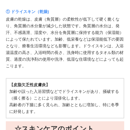
① ドライスキン（乾燥)
皮膚の乾燥は、皮膚（角質層）の柔軟性が低下して硬く脆くな
り、角質層の水分量が減少した状態です。角質層の水分は、発
汗、不感蒸泄、湿度や、水分を角質層に保持する能力（保湿能）
によって保たれています。加齢、低栄養などは保湿能低下の要因
となり、療養生活環境なども影響します。ドライスキンは、入浴
湯温度の高さ、入浴時間の長さ、洗身時に使用するタオル類の材
質、過度の洗浄剤の使用や洗浄、低湿な住環境などによっても起
こります。
【皮脂欠乏性皮膚炎】
加齢や誤った入浴習慣などでドライスキンがあり、掻破する
（掻く擦る）ことにより湿疹化します。
高齢者の下腿に多く見られ、加齢とともに増加し、特に冬季
に好発します。
☆スキンケアのポイント