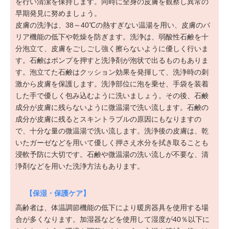
を行い清潔を保持します。同時に全身の皮膚を観察し異常の
早期発見に努めましょう。
皮膚の洗浄は、38～40℃の熱すぎない温湯を用い、皮膚のバ
リア機能の低下や乾燥を防ぎます。洗浄は、弱酸性石鹸を十
分泡立て、皮膚をごしごし強く擦らないように優しく行いま
す。石鹸はポンプを押すと洗浄剤が泡状で出るものもありま
す。泡立てた石鹸はクッション効果を発揮して、洗浄時の刺
激から皮膚を保護します。洗浄部位に泡を乗せ、手袋を装着
した手で優しく包み込むように洗いましょう。その後、石鹸
成分が皮膚に残らないように微温湯で洗い流します。石鹸の
成分が皮膚に残るとスキントラブルの原因にもなりますの
で、十分な量の微温湯で洗い流します。洗浄後の皮膚は、乾
いたガーゼなどを用いて優しく押さえ水分を拭き取ることも
浸軟予防に大切です。石鹸や微温湯の洗い流しが不要な、清
浄剤などを用いた洗浄方法もあります。
【保湿・保護ケア】
高齢者は、体温調節機能の低下により暖房器具を使用する場
合が多くなります。加湿器などを使用して湿度が40％以下に