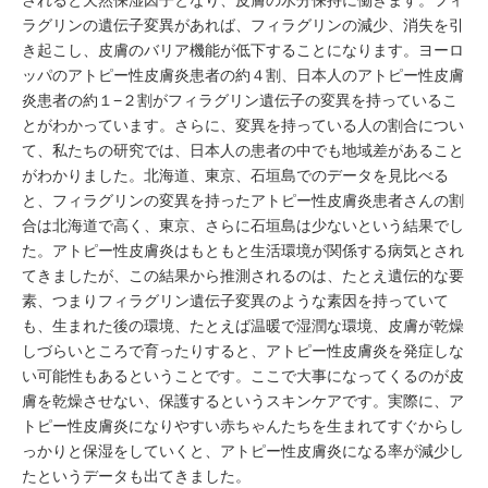
ラグリンの遺伝子変異があれば、フィラグリンの減少、消失を引
き起こし、皮膚のバリア機能が低下することになります。ヨーロ
ッパのアトピー性皮膚炎患者の約４割、日本人のアトピー性皮膚
炎患者の約１−２割がフィラグリン遺伝子の変異を持っているこ
とがわかっています。さらに、変異を持っている人の割合につい
て、私たちの研究では、日本人の患者の中でも地域差があること
がわかりました。北海道、東京、石垣島でのデータを見比べる
と、フィラグリンの変異を持ったアトピー性皮膚炎患者さんの割
合は北海道で高く、東京、さらに石垣島は少ないという結果でし
た。アトピー性皮膚炎はもともと生活環境が関係する病気とされ
てきましたが、この結果から推測されるのは、たとえ遺伝的な要
素、つまりフィラグリン遺伝子変異のような素因を持っていて
も、生まれた後の環境、たとえば温暖で湿潤な環境、皮膚が乾燥
しづらいところで育ったりすると、アトピー性皮膚炎を発症しな
い可能性もあるということです。ここで大事になってくるのが皮
膚を乾燥させない、保護するというスキンケアです。実際に、ア
トピー性皮膚炎になりやすい赤ちゃんたちを生まれてすぐからし
っかりと保湿をしていくと、アトピー性皮膚炎になる率が減少し
たというデータも出てきました。