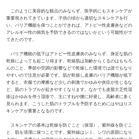
このように美容的な観点のみならず、医学的にもスキンケアが
重要視されてきています。子供の頃から適切なスキンケアを行
い、バリア機能を保つことができれば、アトピー性皮膚炎などの
アレルギー性の病気を予防できるのではないかという可能性がで
てきたのです。
バリア機能の低下はアトピー性皮膚炎のみならず、身近な肌の
乾燥によっても起こり得ます。乾燥肌は加齢からくるのはもちろ
んのこと、季節や空調の影響などで乾燥した環境では誰でもなり
やすいので注意が必要です。肌が乾燥し皮膚のバリア機能が低下
すると、衣服での摩擦など少しの刺激でかゆみや炎症が生じるな
ど、肌のトラブルが起きやすくなります。なかでも皮脂欠乏性湿
疹はかゆみを伴う湿疹で、主にすねや腰に好発し、高齢者に多く
見られます。こうした肌のトラブルを予防するためにはやはりス
キンケアが重要となるのです。
スキンケアの基本は乾燥を防ぐこと（保湿）、紫外線を防ぐこ
と、肌を清潔に保つことです。紫外線はシミ、シワの原因になり