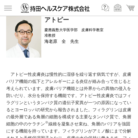
アトピー
慶應義塾大学医学部 皮膚科学教室
准教授
海老原 全 先生
アトピー性皮膚炎は慢性的に湿疹を繰り返す病気ですが、皮膚
バリア機能の低下とアレルギーによる炎症が絡み合って生じると
考えられています。皮膚バリア機能とは外界からの異物の侵入を
防いだり、水分を保持する機能です。アトピー性皮膚炎ではフィ
ラグリンというタンパク質の遺伝子変異が一つの原因になってい
るとヨーロッパの研究から報告されました。フィラグリンは皮膚
の最外層である角層の細胞を構成する主要なタンパク質で、角層
※
細胞の中のケラチン
線維を凝集させ束ね、角層のバリアを強固
にする機能を持っています。フィラグリンがアミノ酸にまで分解
されると天然保湿因子となり、皮膚の水分保持に働きます。フィ