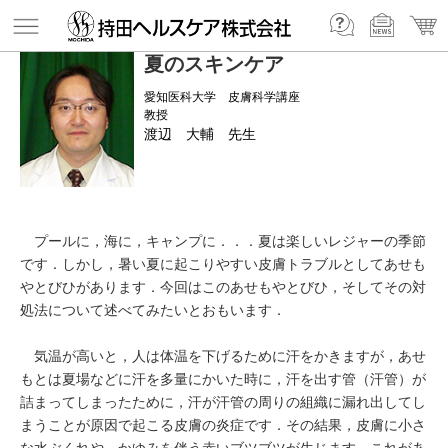
夏のスキンケア
愛知医科大学 皮膚科学講座
教授
渡辺 大輔 先生
プールに，海に，キャンプに．．．夏は楽しいレジャーの季節
です．しかし，暑い夏に起こりやすい皮膚トラブルとしてあせも
やとびひがあります．今回はこのあせもやとびひ，そしてその対
処法について述べてみたいとおもいます．
気温が高いと，人は体温を下げるために汗をかきますが，あせ
もとは夏場などに汗を多量にかいた時に，汗を出す管（汗管）が
詰まってしまったために，汗が汗管の周りの組織に漏れ出してし
まうことが原因で起こる皮膚の炎症です．その結果，皮膚に小さ
な水ぶくれや，かゆみを伴う赤いブツブツが生じます．これがあ