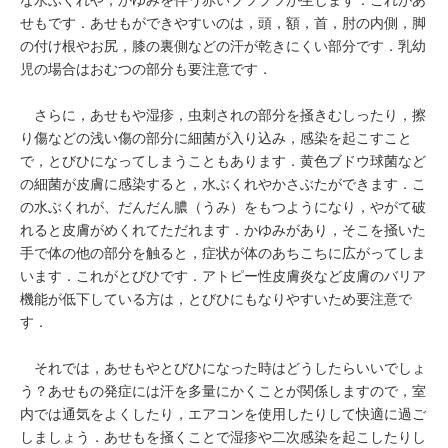
せもです．あせもができやすいのは，頭，額，首，肘の内側，脚
の付け根やお尻，膝の裏側などの汗が乾きにくい部分です．乳幼
児の場合はおむつの部分も要注意です．
さらに，あせもや湿疹，虫刺されの部分を掻きむしったり，擦
り傷などの浅い傷の部分に細菌が入り込み，感染を起こすこと
で，とびひになってしまうこともあります．黄色ブドウ球菌など
の細菌が皮膚に感染すると，水ぶくれやかさぶたができます．こ
の水ぶくれが、だんだん膿（うみ）をもつようになり，やがて破
れると皮膚がめくれてただれます．かゆみがあり，そこを掻いた
手で体の他の部分を触ると，症状が体のあちこちに広がってしま
います．これがとびひです．アトピー性皮膚炎など皮膚のバリア
機能が低下している方は，とびひにもなりやすいため要注意で
す．
それでは，あせもやとびひになった時はどうしたらいいでしょ
う？あせもの発症には汗を多量にかくことが関係しますので，室
内では通気をよくしたり，エアコンを使用したりして快適に過ご
しましょう．あせもを掻くことで湿疹や二次感染を起こしたりし