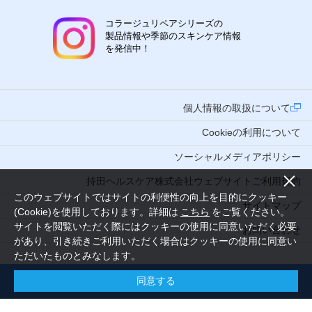
コラージュリペアシリーズの
製品情報や季節のスキンケア情報
を発信中！
個人情報の取扱について
Cookieの利用について
ソーシャルメディアポリシー
持田ヘルスケア株式会社ウェブサイトご利用規約
このウェブサイトではサイトの利便性の向上を目的にクッキー
サイトマップ
(Cookie)を使用しております。詳細は
こちら
をご覧ください。
サイトを閲覧いただく際にはクッキーの使用に同意いただく必要
お問い合わせ
があり、引き続きご利用いただく場合はクッキーの使用に同意い
ただいたものとみなします。
同意する
Copyright (C) 2016 MOCHIDA HEALTHCARE CO., LTD. Tokyo Japan. All Rights Reserved.