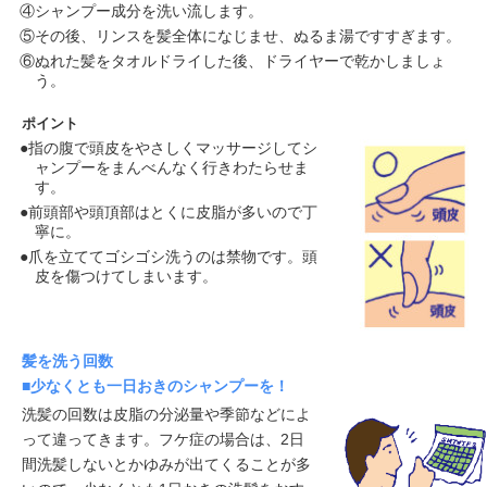
④シャンプー成分を洗い流します。
⑤その後、リンスを髪全体になじませ、ぬるま湯ですすぎます。
⑥ぬれた髪をタオルドライした後、ドライヤーで乾かしましょ
う。
ポイント
●指の腹で頭皮をやさしくマッサージしてシ
ャンプーをまんべんなく行きわたらせま
す。
●前頭部や頭頂部はとくに皮脂が多いので丁
寧に。
●爪を立ててゴシゴシ洗うのは禁物です。頭
皮を傷つけてしまいます。
髪を洗う回数
■少なくとも一日おきのシャンプーを！
洗髪の回数は皮脂の分泌量や季節などによ
って違ってきます。フケ症の場合は、2日
間洗髪しないとかゆみが出てくることが多