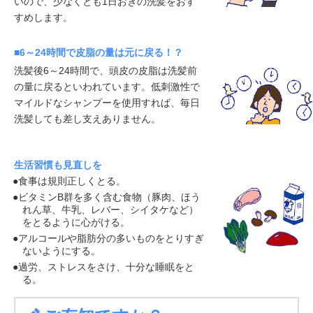
いので、少なくとも1日おきの洗髪をおす
すめします。
■6～24時間で皮脂の量は元に戻る！？
洗髪後6～24時間で、頭皮の皮脂は洗髪前
の量に戻るといわれています。低刺激性で
マイルドなシャンプーを使用すれば、毎日
洗髪しても差し支えありません。
生活習慣も見直しを
●食事は規則正しくとる。
●ビタミンB群を多く含む食物（豚肉、ほう
れん草、牛乳、レバー、シイタケなど）
をとるように心がける。
●アルコールや脂肪分の多いものをとりすぎ
ないようにする。
●過労、ストレスをさけ、十分な睡眠をと
る。