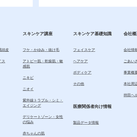
スキンケア講座
スキンケア基礎知識
会社概
感頭皮
フケ・かゆみ・抜け毛
フェイスケア
会社情
イス
アトピー肌・乾燥肌・敏
ヘアケア
ごあい
感肌
ボディケア
事業概
ニキビ
その他
本社周
ニオイ
持田ヘ
紫外線トラブル・シミ・
エイジング
医療関係者向け情報
デリケートゾーン・女性
の悩み
製品データ情報
赤ちゃんの肌