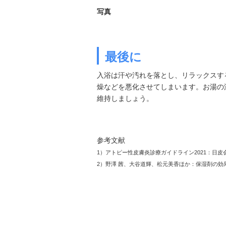
写真
最後に
入浴は汗や汚れを落とし、リラックスす
燥などを悪化させてしまいます。お湯の
維持しましょう。
参考文献
1）アトピー性皮膚炎診療ガイドライン2021：日皮会誌：13
2）野澤 茜、大谷道輝、松元美香ほか：保湿剤の効果に及