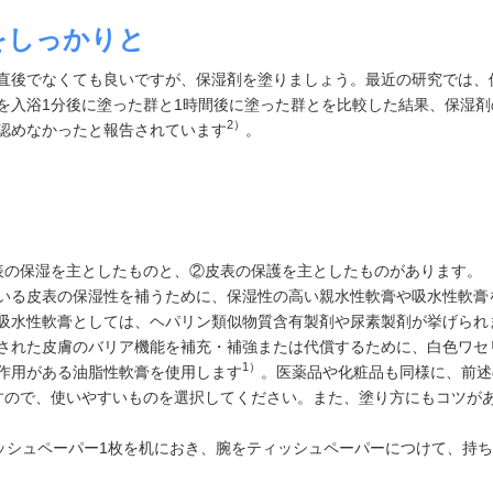
をしっかりと
直後でなくても良いですが、保湿剤を塗りましょう。最近の研究では、
を入浴1分後に塗った群と1時間後に塗った群とを比較した結果、保湿剤
2）
認めなかったと報告されています
。
？
表の保湿を主としたものと、②皮表の保護を主としたものがあります。
いる皮表の保湿性を補うために、保湿性の高い親水性軟膏や吸水性軟膏
吸水性軟膏としては、ヘパリン類似物質含有製剤や尿素製剤が挙げられ
された皮膚のバリア機能を補充・補強または代償するために、白色ワセ
1）
作用がある油脂性軟膏を使用します
。医薬品や化粧品も同様に、前述
すので、使いやすいものを選択してください。また、塗り方にもコツが
ィッシュペーパー1枚を机におき、腕をティッシュペーパーにつけて、持