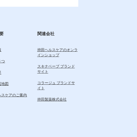
要
関連会社
報
持田ヘルスケアのオンラ
インショップ
さつ
スキナベーブ ブランド
サイト
要
コラージュ ブランドサ
辺地図
イト
ルスケアのご案内
持田製薬株式会社