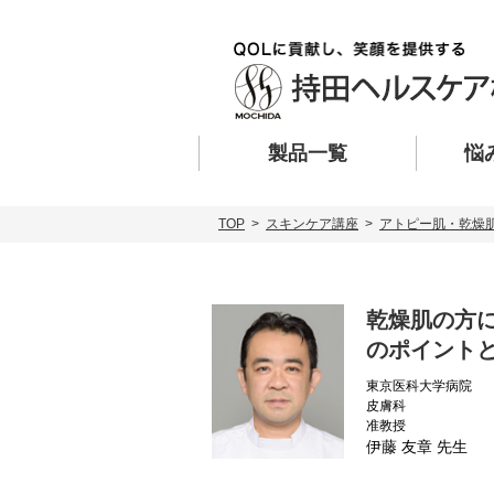
製品一覧
悩
TOP
>
スキンケア講座
>
アトピー肌・乾燥
乾燥肌の方
のポイント
東京医科大学病院
皮膚科
准教授
伊藤 友章 先生