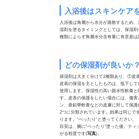
入浴後はスキンケア
入浴後は角層から水分が蒸散するため、
湿剤を塗るタイミングとしては、保湿剤
種類によらず角層水分含有量に有意差は
どの保湿剤が良いか
保湿剤は大きく分けて2種類あり、①皮
皮表の保湿を主としたものは、低下して
使用します。保湿性の高い親水性軟膏と
す。皮表の保護をしたい場合には、傷害
ン、亜鉛華軟膏などの皮膚に対して保護
2つに分類されています。効果は同じで
ります。“べったり”と塗ってください。
目安は、腕に“べったり”塗った後、テ
がる程度です(
写真
)。