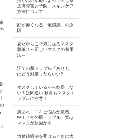
抗がん剤治療によって生じる
皮膚障害と予防・スキンケア
方法について
保
顔が赤くなる「敏感肌」の原
の
因
夏だからこそ気になるマスク
肌荒れ～正しいマスクの着用
法～
汗での肌トラブル「あせも」
はどう対策したらいい?
を
マスクしているから乾燥しな
ま
い！は間違い 秋冬もマスクト
リ
ラブルに注意！
の
肌あれ、ニキビ悩みが急増
あ
中！？その肌トラブル、実は
マスクが原因かも！
ち上
放射線療法を受けるときに大