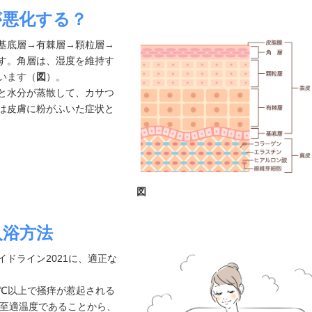
が悪化する？
基底層→有棘層→顆粒層→
す。角層は、湿度を維持す
います（
図
）。
と水分が蒸散して、カサつ
は皮膚に粉がふいた症状と
図
入浴方法
ドライン2021に、適正な
2℃以上で掻痒が惹起される
の至適温度であることから、