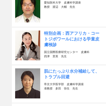
愛知医科大学 皮膚科学講座
教授 渡辺 大輔 先生
特別企画：西アフリカ・コー
トジボワールにおける学童皮
膚検診
国立国際医療研究センター 皮膚科
四津 里英 先生
肌にたっぷり水分補給して、
トラブル回避
帝京大学医学部 皮膚科学講座
准教授 多田 弥生 先生