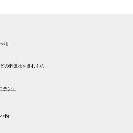
べ物
どの刺激物を含むもの
ロテン）
べ物