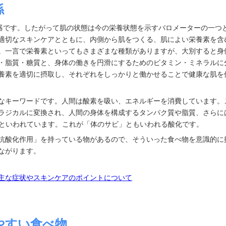
係
臓器です。したがって肌の状態は今の栄養状態を示すバロメーターの一つ
適切なスキンケアとともに、内側から肌をつくる、肌によい栄養素を含
。一言で栄養素といってもさまざまな種類がありますが、大別すると身
・脂質・糖質と、身体の働きを円滑にするためのビタミン・ミネラルに
養素を適切に摂取し、それぞれをしっかりと働かせることで健康な肌を
なキーワードです。人間は酸素を吸い、エネルギーを消費しています。
ラジカルに変換され、人間の身体を構成するタンパク質や脂質、さらに
因といわれています。これが「体のサビ」ともいわれる酸化です。
抗酸化作用」を持っている物があるので、そういった食べ物を意識的に
ながります。
主な症状やスキンケアのポイントについて
やすい食べ物