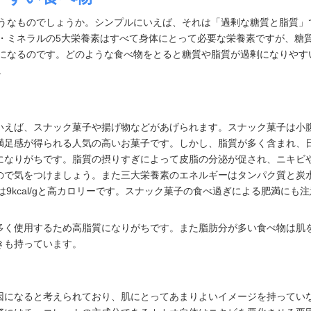
うなものでしょうか。シンプルにいえば、それは「過剰な糖質と脂質」
・ミネラルの5大栄養素はすべて身体にとって必要な栄養素ですが、糖
になるのです。どのような食べ物をとると糖質や脂質が過剰になりやす
。
いえば、スナック菓子や揚げ物などがあげられます。スナック菓子は小
満足感が得られる人気の高いお菓子です。しかし、脂質が多く含まれ、
になりがちです。脂質の摂りすぎによって皮脂の分泌が促され、ニキビ
ので気をつけましょう。また三大栄養素のエネルギーはタンパク質と炭
質は9kcal/gと高カロリーです。スナック菓子の食べ過ぎによる肥満にも注
多く使用するため高脂質になりがちです。また脂肪分が多い食べ物は肌
きも持っています。
因になると考えられており、肌にとってあまりよいイメージを持ってい