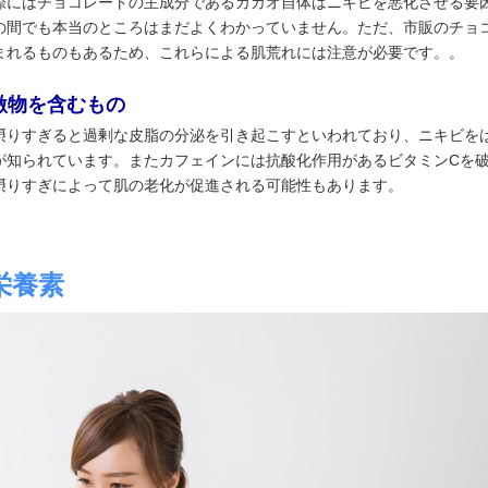
際にはチョコレートの主成分であるカカオ自体はニキビを悪化させる要
の間でも本当のところはまだよくわかっていません。ただ、市販のチョ
まれるものもあるため、これらによる肌荒れには注意が必要です。。
激物を含むもの
摂りすぎると過剰な皮脂の分泌を引き起こすといわれており、ニキビを
が知られています。またカフェインには抗酸化作用があるビタミンCを
摂りすぎによって肌の老化が促進される可能性もあります。
栄養素