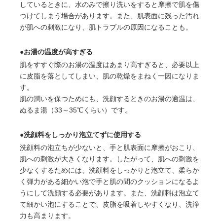
しているときに、水のみで擦り洗いをすると摩擦で肌を傷
つけてしまう場合があります。また、肌表面に残った汚れ
が肌への刺激になり、肌トラブルの原因になることも。
●お湯の温度が高すぎる
肌をすすぐ際のお湯の温度はあまり高すぎると、必要以上
に皮脂を落としてしまい、肌の乾燥をまねく一因になりま
す。
肌の潤いを保つためにも、洗顔するときのお湯の適温は、
ぬるま湯（33～35℃くらい）です。
●洗顔料をしっかり泡立てずに使用する
洗顔料の泡立ちが少ないと、手と肌表面に摩擦がおこり、
肌への刺激が大きくなります。したがって、肌への刺激を
少なくするためには、洗顔料をしっかりと泡立て、柔らか
く弾力がある細かい泡で手と肌の間のクッションになるよ
うにして洗顔する必要があります。また、洗顔料は泡立て
て細かい泡にすることで、皮脂を吸着しやすくなり、洗浄
力も高まります。