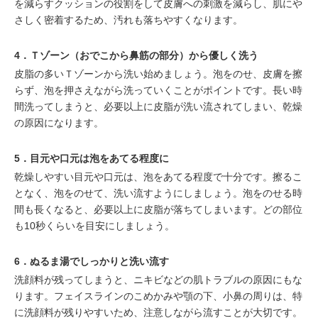
を減らすクッションの役割をして皮膚への刺激を減らし、肌にや
さしく密着するため、汚れも落ちやすくなります。
4．Ｔゾーン（おでこから鼻筋の部分）から優しく洗う
皮脂の多いＴゾーンから洗い始めましょう。泡をのせ、皮膚を擦
らず、泡を押さえながら洗っていくことがポイントです。長い時
間洗ってしまうと、必要以上に皮脂が洗い流されてしまい、乾燥
の原因になります。
5．目元や口元は泡をあてる程度に
乾燥しやすい目元や口元は、泡をあてる程度で十分です。擦るこ
となく、泡をのせて、洗い流すようにしましょう。泡をのせる時
間も長くなると、必要以上に皮脂が落ちてしまいます。どの部位
も10秒くらいを目安にしましょう。
6．ぬるま湯でしっかりと洗い流す
洗顔料が残ってしまうと、ニキビなどの肌トラブルの原因にもな
ります。フェイスラインのこめかみや顎の下、小鼻の周りは、特
に洗顔料が残りやすいため、注意しながら流すことが大切です。