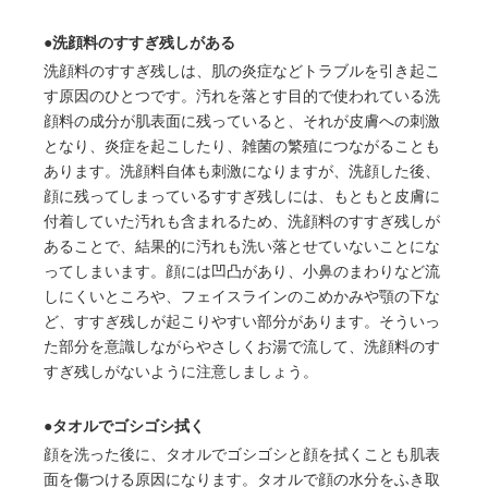
●洗顔料のすすぎ残しがある
洗顔料のすすぎ残しは、肌の炎症などトラブルを引き起こ
す原因のひとつです。汚れを落とす目的で使われている洗
顔料の成分が肌表面に残っていると、それが皮膚への刺激
となり、炎症を起こしたり、雑菌の繁殖につながることも
あります。洗顔料自体も刺激になりますが、洗顔した後、
顔に残ってしまっているすすぎ残しには、もともと皮膚に
付着していた汚れも含まれるため、洗顔料のすすぎ残しが
あることで、結果的に汚れも洗い落とせていないことにな
ってしまいます。顔には凹凸があり、小鼻のまわりなど流
しにくいところや、フェイスラインのこめかみや顎の下な
ど、すすぎ残しが起こりやすい部分があります。そういっ
た部分を意識しながらやさしくお湯で流して、洗顔料のす
すぎ残しがないように注意しましょう。
●タオルでゴシゴシ拭く
顔を洗った後に、タオルでゴシゴシと顔を拭くことも肌表
面を傷つける原因になります。タオルで顔の水分をふき取