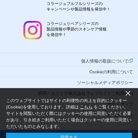
コラージュフルフルシリーズの
キャンペーンや製品情報を発信中！
コラージュリペアシリーズの
製品情報や季節のスキンケア情報
を発信中！
個人情報の取扱について
Cookieの利用について
ソーシャルメディアポリシー
持田ヘルスケア株式会社ウェブサイトご利用規約
このウェブサイトではサイトの利便性の向上を目的にクッキー
サイトマップ
(Cookie)を使用しております。詳細は
こちら
をご覧ください。
サイトを閲覧いただく際にはクッキーの使用に同意いただく必要
お問い合わせ
があり、引き続きご利用いただく場合はクッキーの使用に同意い
ただいたものとみなします。
同意する
Copyright (C) 2016 MOCHIDA HEALTHCARE CO., LTD. Tokyo Japan. All Rights Reserved.