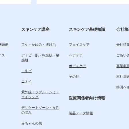
スキンケア講座
スキンケア基礎知識
会社概
感頭皮
フケ・かゆみ・抜け毛
フェイスケア
会社情
イス
アトピー肌・乾燥肌・敏
ヘアケア
ごあい
感肌
ボディケア
事業概
ニキビ
その他
本社周
ニオイ
持田ヘ
紫外線トラブル・シミ・
エイジング
医療関係者向け情報
デリケートゾーン・女性
の悩み
製品データ情報
赤ちゃんの肌