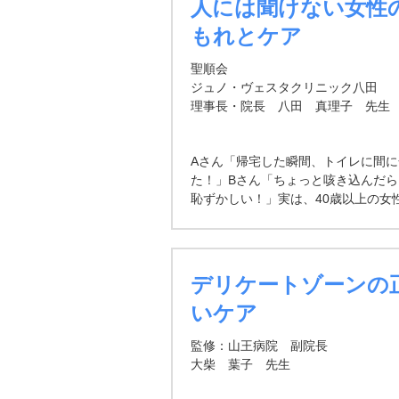
人には聞けない女性
もれとケア
聖順会
ジュノ・ヴェスタクリニック八田
理事長・院長 八田 真理子 先生
Aさん「帰宅した瞬間、トイレに間
た！」Bさん「ちょっと咳き込んだ
恥ずかしい！」実は、40歳以上の女
尿もれを経験しているといわれてい
人科検診やホルモン治療中の方、婦
35歳以上の全ての患者さんに問診を行
れあり」という結果を得ました。
デリケートゾーンの
いケア
監修：山王病院 副院長
大柴 葉子 先生