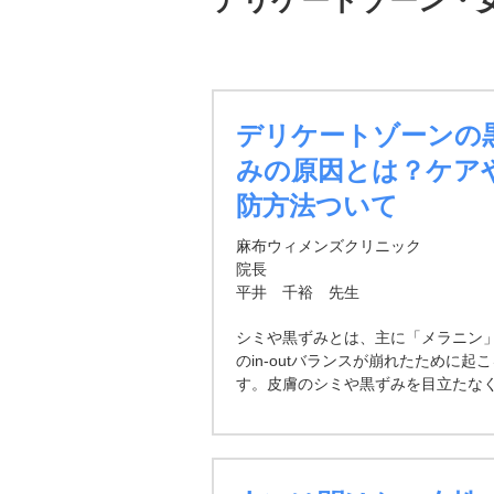
デリケートゾーン・
デリケートゾーンの
みの原因とは？ケア
防方法ついて
麻布ウィメンズクリニック
院長
平井 千裕 先生
シミや黒ずみとは、主に「メラニン
のin-outバランスが崩れたために起
す。皮膚のシミや黒ずみを目立たな
知り、メラニンin-outバランスの
す。