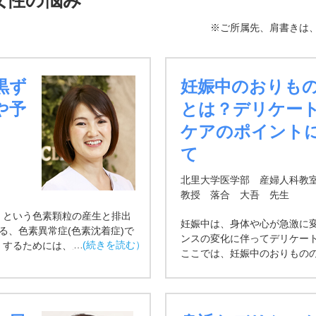
女性の悩み
※ご所属先、肩書きは
黒ず
妊娠中のおりも
や予
とは？デリケー
ケアのポイント
て
北里大学医学部 産婦人科教
教授 落合 大吾 先生
」という色素顆粒の産生と排出
妊娠中は、身体や心が急激に
こる、色素異常症(色素沈着症)で
ンスの変化に伴ってデリケー
くするためには、メカニズムを
ここでは、妊娠中のおりもの
とれた肌を目指すことが重要で
ントについて解説します。