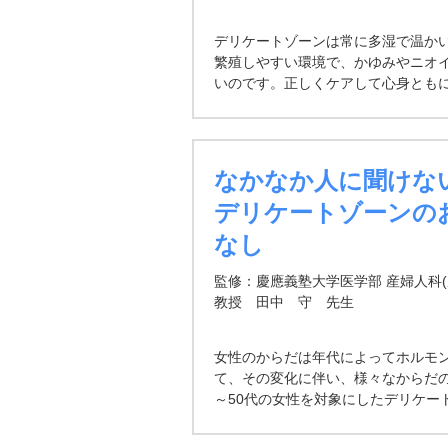
デリケートゾーンは常に多湿で温か
繁殖しやすい環境で、かゆみやニオ
いのです。正しくケアして心身とも
う。デリケートゾーンは皮膚と粘膜
く、少しの刺激でトラプルが起こっ
汗、排
なかなか人に聞けな
デリケートゾーンの
なし
監修：慶應義塾大学医学部 産婦人科(
教授 田中 守 先生
女性のからだは年代によってホルモ
て、その変化に伴い、様々なからだの
～50代の女性を対象にしたデリケー
るとどの年代でも、約5人に1人がニ
について悩んでいることがわかりま