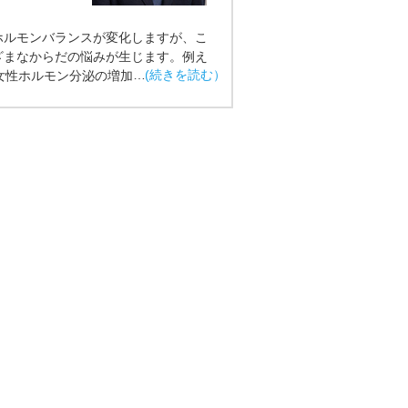
ホルモンバランスが変化しますが、こ
ざまなからだの悩みが生じます。例え
女性ホルモン分泌の増加や月経の開始
リケートゾーンのむれやかゆみなどの
た、20代から40代にかけては、妊娠