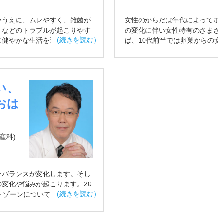
いうえに、ムレやすく、雑菌が
女性のからだは年代によって
イなどのトラプルが起こりやす
の変化に伴い女性特有のさま
に健やかな生活を送りましょ
ば、10代前半では卵巣からの
の間の部分なので、角質が薄
に伴い、外陰部、いわゆるデ
てしまうことも。また、皮脂や
皮膚トラブルが出現します。ま
や
い、
おは
産科)
ンバランスが変化します。そし
変化や悩みが起こります。20
トゾーンについての調査※によ
オイやムレ、かゆみ、おりもの
した。