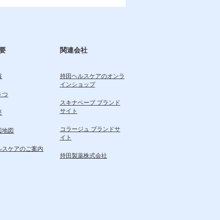
要
関連会社
報
持田ヘルスケアのオンラ
インショップ
さつ
スキナベーブ ブランド
サイト
要
コラージュ ブランドサ
辺地図
イト
ルスケアのご案内
持田製薬株式会社