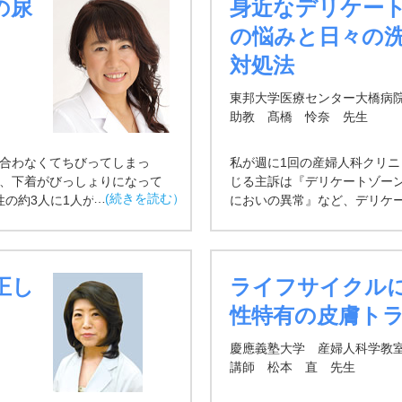
の尿
身近なデリケー
の悩みと日々の
対処法
東邦大学医療センター大橋病
助教 髙橋 怜奈 先生
に合わなくてちびってしまっ
私が週に1回の産婦人科クリ
ら、下着がびっしょりになって
じる主訴は『デリケートゾー
性の約3人に1人が、このような
においの異常』など、デリケ
ます。私のクリニックでも、婦
人科疾患を心配して受診された
ったところ、26.4％に「尿も
正し
ライフサイクル
性特有の皮膚ト
慶應義塾大学 産婦人科学教
講師 松本 直 先生