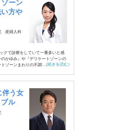
トゾーン
洗い方や
院 産婦人科
ニックで診療をしていて一番多いと感
ンのかゆみ』や『デリケートゾーンの
ートゾーンまわりの不調です。
に伴う女
ラブル
室