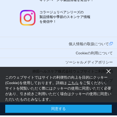
コラージュリペアシリーズの
製品情報や季節のスキンケア情報
を発信中！
個人情報の取扱について
Cookieの利用について
ソーシャルメディアポリシー
持田ヘルスケア株式会社ウェブサイトご利用規約
このウェブサイトではサイトの利便性の向上を目的にクッキー
サイトマップ
(Cookie)を使用しております。詳細は
こちら
をご覧ください。
サイトを閲覧いただく際にはクッキーの使用に同意いただく必要
お問い合わせ
があり、引き続きご利用いただく場合はクッキーの使用に同意い
ただいたものとみなします。
同意する
Copyright (C) 2016 MOCHIDA HEALTHCARE CO., LTD. Tokyo Japan. All Rights Reserved.